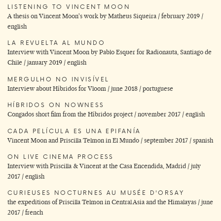
LISTENING TO VINCENT MOON
A thesis on Vincent Moon's work by Matheus Siqueira / february 2019 /
english
LA REVUELTA AL MUNDO
Interview with Vincent Moon by Pablo Esquer for Radionauta, Santiago de
Chile / january 2019 / english
MERGULHO NO INVISÍVEL
Interview about Híbridos for Vloom / june 2018 / portuguese
HÍBRIDOS ON NOWNESS
Congados short film from the Híbridos project / november 2017 / english
CADA PELÍCULA ES UNA EPIFANÍA
Vincent Moon and Priscilla Telmon in El Mundo / september 2017 / spanish
ON LIVE CINEMA PROCESS
Interview with Priscilla & Vincent at the Casa Encendida, Madrid / july
2017 / english
CURIEUSES NOCTURNES AU MUSÉE D'ORSAY
the expeditions of Priscilla Telmon in Central Asia and the Himalayas / june
2017 / french