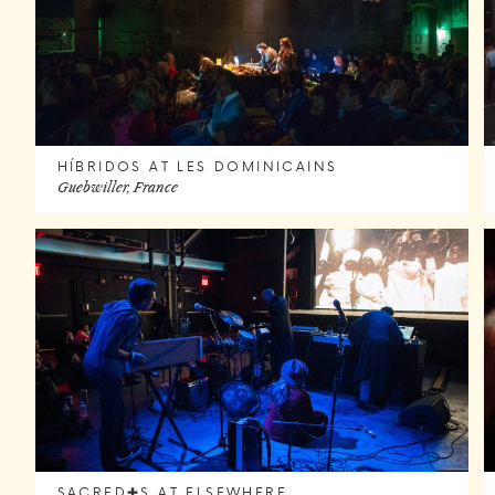
HÍBRIDOS AT LES DOMINICAINS
Guebwiller, France
SACRED✚S AT ELSEWHERE