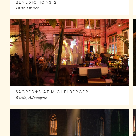
BENEDICTIONS 2
Paris, France
SACRED✚S AT MICHELBERGER
Berlin, Allemagne