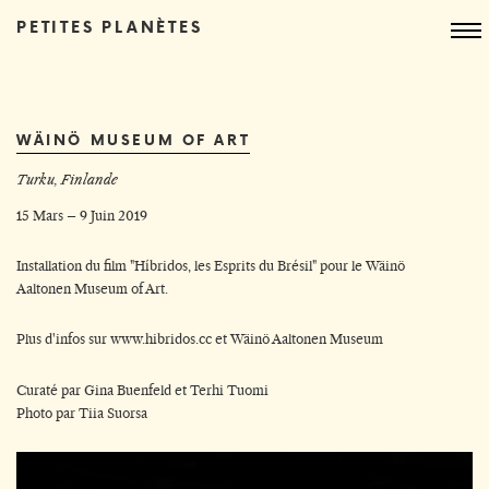
PETITES PLANÈTES
WÄINÖ MUSEUM OF ART
Turku, Finlande
15 Mars – 9 Juin 2019
Installation du film "Híbridos, les Esprits du Brésil" pour le Wäinö
Aaltonen Museum of Art.
Plus d'infos sur
www.hibridos.cc
et
Wäinö Aaltonen Museum
Curaté par Gina Buenfeld et Terhi Tuomi
Photo par Tiia Suorsa